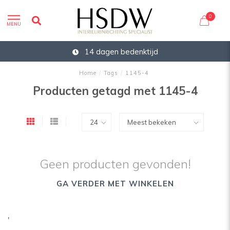
0
MENU
14 dagen bedenktijd
Home
/
Tags
/
1145-4
Producten getagd met 1145-4
Geen producten gevonden!
GA VERDER MET WINKELEN
'