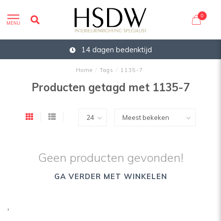
0
MENU
14 dagen bedenktijd
Home
/
Tags
/
1135-7
Producten getagd met 1135-7
Geen producten gevonden!
GA VERDER MET WINKELEN
'