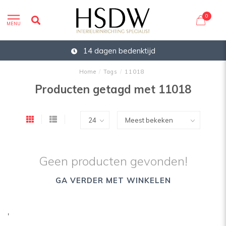
0
MENU
14 dagen bedenktijd
Home
/
Tags
/
11018
Producten getagd met 11018
Geen producten gevonden!
GA VERDER MET WINKELEN
'