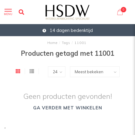
0
MENU
14 dagen bedenktijd
Home
/
Tags
/
11001
Producten getagd met 11001
Geen producten gevonden!
GA VERDER MET WINKELEN
'