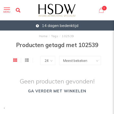
0
MENU
14 dagen bedenktijd
Home
/
Tags
/
102539
Producten getagd met 102539
Geen producten gevonden!
GA VERDER MET WINKELEN
'