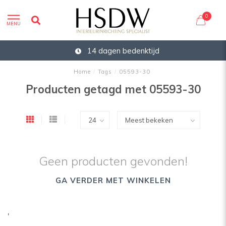
0
MENU
14 dagen bedenktijd
Home
/
Tags
/
05593-30
Producten getagd met 05593-30
Geen producten gevonden!
GA VERDER MET WINKELEN
'