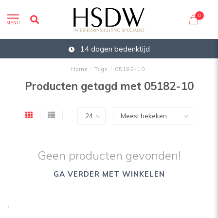
0
MENU
14 dagen bedenktijd
Home
/
Tags
/
05182-10
Producten getagd met 05182-10
Geen producten gevonden!
GA VERDER MET WINKELEN
'