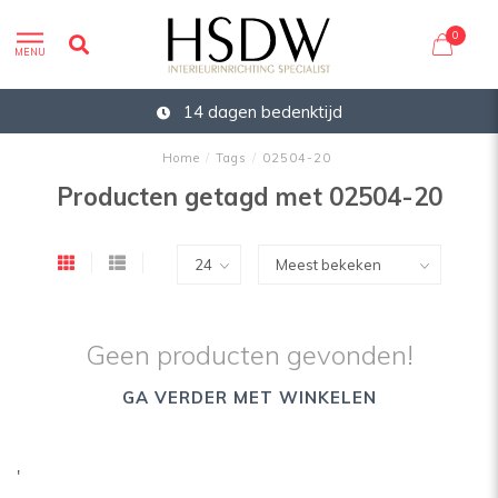
0
MENU
14 dagen bedenktijd
Home
/
Tags
/
02504-20
Producten getagd met 02504-20
Geen producten gevonden!
GA VERDER MET WINKELEN
'