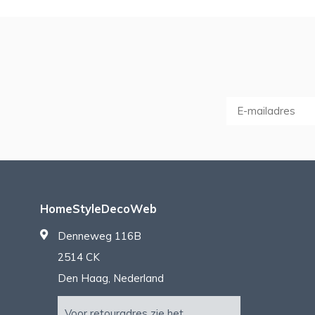
HomeStyleDecoWeb
Denneweg 116B
2514 CK
Den Haag, Nederland
Voor retouradres zie het