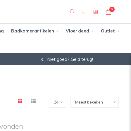
0
ng
Badkamerartikelen
Vloerkleed
Outlet
Niet goed? Geld terug!
vonden!