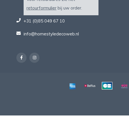
retourformulier
bij uw order.
+31 (0)85 049 67 10
info@homestyledecoweb.nl