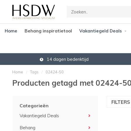
Home
Behang inspiratietool
Vakantiegeld Deals
14 dagen bedenktijd
Home
/
Tags
/
02424-50
Producten getagd met 02424-5
FILTER
Categorieën
Vakantiegeld Deals
Behang