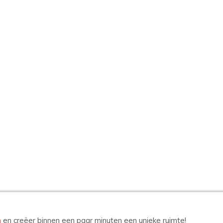
n
en creëer binnen een paar minuten een unieke ruimte!