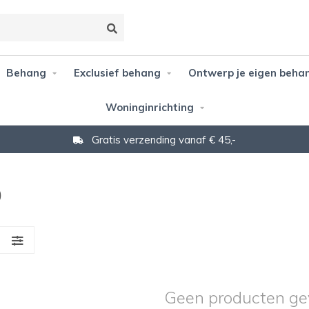
Behang
Exclusief behang
Ontwerp je eigen beha
Woninginrichting
Gratis verzending vanaf € 45,-
0
S
Geen producten ge