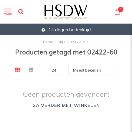
0
MENU
14 dagen bedenktijd
Home
/
Tags
/
02422-60
Producten getagd met 02422-60
Geen producten gevonden!
GA VERDER MET WINKELEN
'