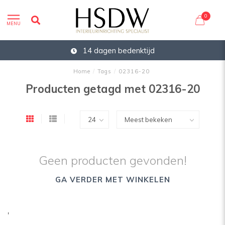
0
MENU
14 dagen bedenktijd
Home
/
Tags
/
02316-20
Producten getagd met 02316-20
Geen producten gevonden!
GA VERDER MET WINKELEN
'