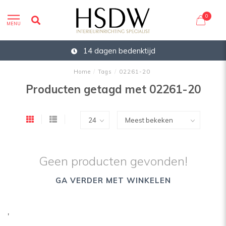
0
MENU
14 dagen bedenktijd
Home
/
Tags
/
02261-20
Producten getagd met 02261-20
Geen producten gevonden!
GA VERDER MET WINKELEN
'