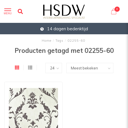
0
MENU
14 dagen bedenktijd
Home
/
Tags
/
02255-60
Producten getagd met 02255-60