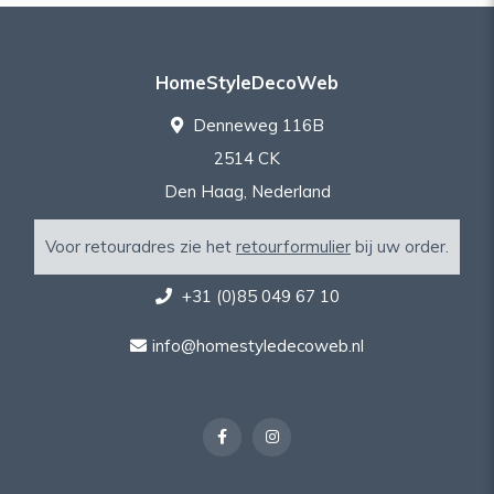
HomeStyleDecoWeb
Denneweg 116B
2514 CK
Den Haag, Nederland
Voor retouradres zie het
retourformulier
bij uw order.
+31 (0)85 049 67 10
info@homestyledecoweb.nl