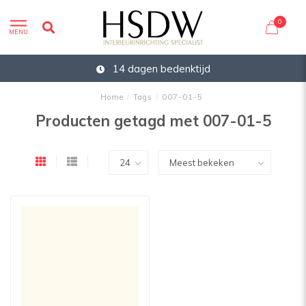
0
MENU
14 dagen bedenktijd
Home
/
Tags
/
007-01-5
Producten getagd met 007-01-5