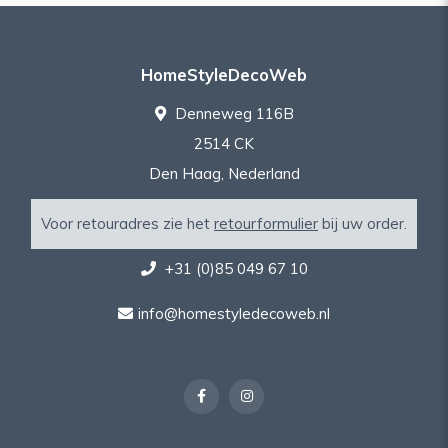
HomeStyleDecoWeb
Denneweg 116B
2514 CK
Den Haag, Nederland
Voor retouradres zie het
retourformulier
bij uw order.
+31 (0)85 049 67 10
info@homestyledecoweb.nl