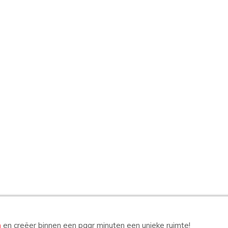
n
en creëer binnen een paar minuten een unieke ruimte!