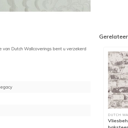
Gerelatee
ie van Dutch Wallcoverings bent u verzekerd
legacy
DUTCH WA
Vliesbeh
baksteen 