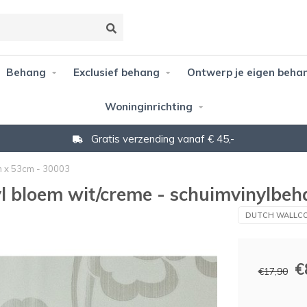
Behang
Exclusief behang
Ontwerp je eigen beha
Woninginrichting
Gratis verzending vanaf € 45,-
m x 53cm - 30003
l bloem wit/creme - schuimvinylbe
DUTCH WALLCO
€
€17,90