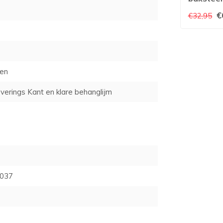
42507-1
€
€32,95
men
verings Kant en klare behanglijm
037