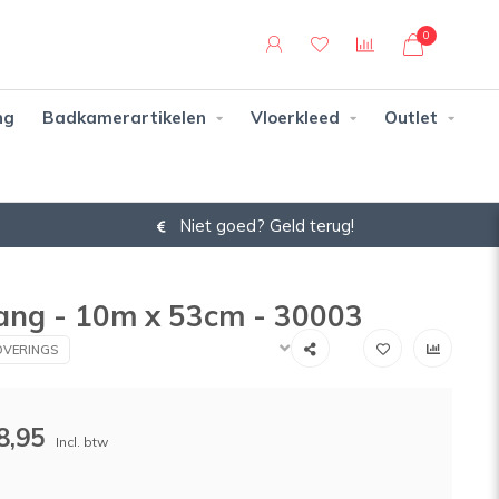
0
ng
Badkamerartikelen
Vloerkleed
Outlet
Niet goed? Geld terug!
hang - 10m x 53cm - 30003
VERINGS
8,95
Incl. btw