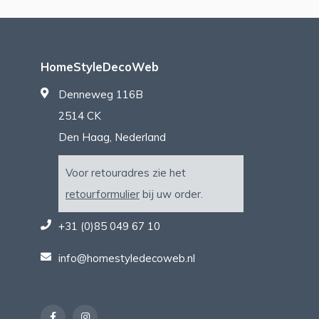
HomeStyleDecoWeb
Denneweg 116B
2514 CK
Den Haag, Nederland
Voor retouradres zie het
retourformulier
bij uw order.
+31 (0)85 049 67 10
info@homestyledecoweb.nl