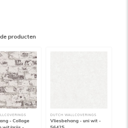
rde producten
LLCOVERINGS
DUTCH WALLCOVERINGS
DUT
ang - Collage
Vliesbehang - uni wit -
Vli
wit/grijs -
56425
73