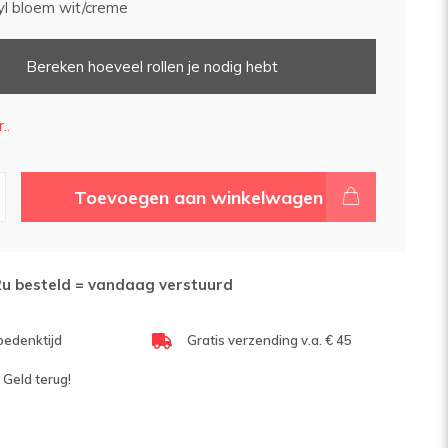
yl bloem wit/creme
Bereken hoeveel rollen je nodig hebt
..
Toevoegen aan winkelwagen
2u besteld = vandaag verstuurd
bedenktijd
Gratis verzending v.a. € 45
 Geld terug!