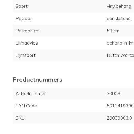
Soort
vinylbehang
Patroon
aansluitend
Patroon cm
53 cm
Lijmadvies
behang inlij
Lijmsoort
Dutch Wallco
Productnummers
Artikelnummer
30003
EAN Code
5011419300
SKU
20030003.0