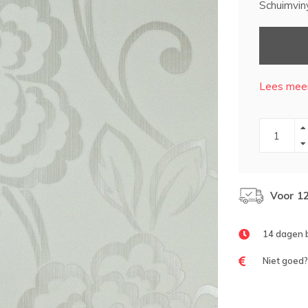
Schuimvin
Lees meer
Voor 1
14 dagen 
Niet goed?