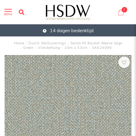
0
MENU
14 dagen bedenktijd
Home
/
Dutch Wallcoverings - Santa Fé Basket Weave Sage
Green - Vliesbehang - 10m x 53cm - SA524096