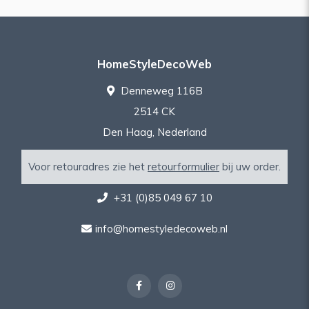
HomeStyleDecoWeb
Denneweg 116B
2514 CK
Den Haag, Nederland
Voor retouradres zie het
retourformulier
bij uw order.
+31 (0)85 049 67 10
info@homestyledecoweb.nl