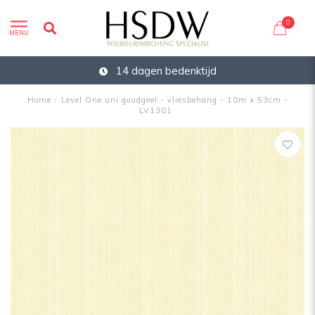
0
MENU
14 dagen bedenktijd
Home
/
Level One uni goudgeel - vliesbehang - 10m x 53cm -
LV1301