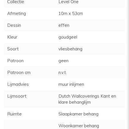
Collectie
Level One
Afmeting
10m x 53cm
Dessin
effen
Kleur
goudgeel
Soort
vliesbehang
Patroon
geen
Patroon cm
n.v.t.
Lijmadvies
muur inlijmen
Lijmsoort
Dutch Wallcoverings Kant en
klare behanglijm
Ruimte
Slaapkamer behang
Woonkamer behang