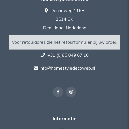
Denneweg 116B
2514 CK
Den Haag, Nederland
Voor retouradres zie het
retourformulier
bij uw order.
+31 (0)85 049 67 10
info@homestyledecoweb.nl
Informatie