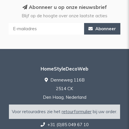
Abonneer u op onze nieuwsbrief
Blijf op de hoogte over onze laatste acties
Abonneer
HomeStyleDecoWeb
Denneweg 116B
2514 CK
Den Haag, Nederland
Voor retouradres zie het
retourformulier
bij uw order.
+31 (0)85 049 67 10