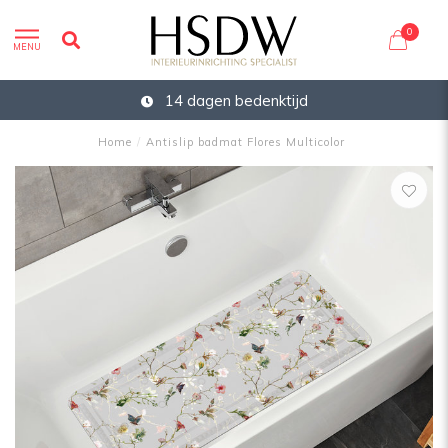
0
MENU
14 dagen bedenktijd
Home
/
Antislip badmat Flores Multicolor