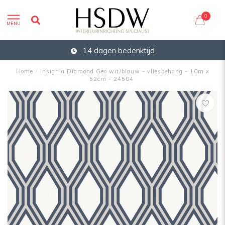
0
MENU
14 dagen bedenktijd
Home
/
Insignia Diamond Geo wit/blauw - vliesbehang - 10m x
52cm - 24504