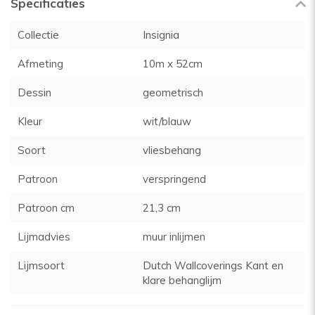
Specificaties
Collectie
Insignia
Afmeting
10m x 52cm
Dessin
geometrisch
Kleur
wit/blauw
Soort
vliesbehang
Patroon
verspringend
Patroon cm
21,3 cm
Lijmadvies
muur inlijmen
Lijmsoort
Dutch Wallcoverings Kant en
klare behanglijm