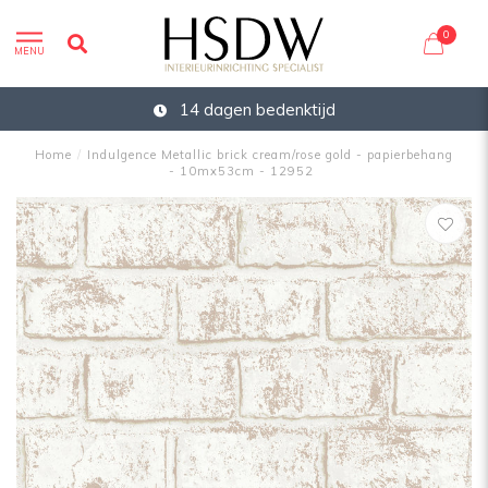
0
MENU
14 dagen bedenktijd
Home
/
Indulgence Metallic brick cream/rose gold - papierbehang
- 10mx53cm - 12952