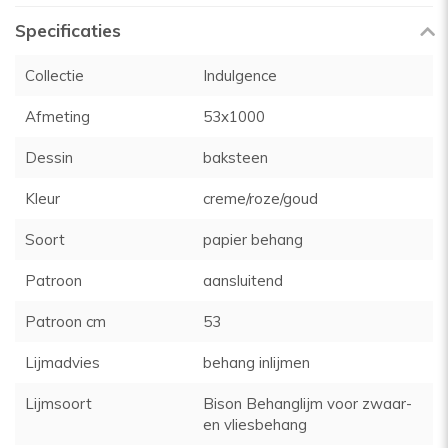
Specificaties
Collectie
Indulgence
Afmeting
53x1000
Dessin
baksteen
Kleur
creme/roze/goud
Soort
papier behang
Patroon
aansluitend
Patroon cm
53
Lijmadvies
behang inlijmen
Lijmsoort
Bison Behanglijm voor zwaar-
en vliesbehang