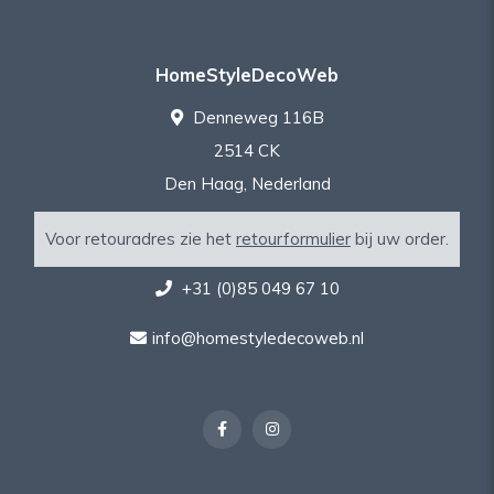
HomeStyleDecoWeb
Denneweg 116B
2514 CK
Den Haag, Nederland
Voor retouradres zie het
retourformulier
bij uw order.
+31 (0)85 049 67 10
info@homestyledecoweb.nl