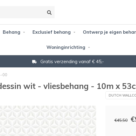
Behang
Exclusief behang
Ontwerp je eigen beha
Woninginrichting
Gratis verzending vanaf € 45,-
4-00
essin wit - vliesbehang - 10m x 53
DUTCH WALLCO
€
€45,50