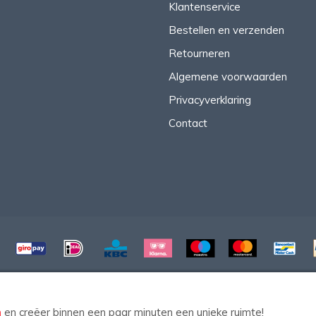
Klantenservice
Bestellen en verzenden
Retourneren
Algemene voorwaarden
Privacyverklaring
Contact
© Copyright 2026 HomeStyleDecoWeb
n
en creëer binnen een paar minuten een unieke ruimte!