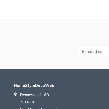
HomeStyleDecoWeb
Denneweg 116B
2514 CK