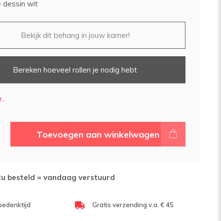
dessin wit
Bekijk dit behang in jouw kamer!
Bereken hoeveel rollen je nodig hebt
..
Toevoegen aan winkelwagen
2u besteld = vandaag verstuurd
bedenktijd
Gratis verzending v.a. € 45