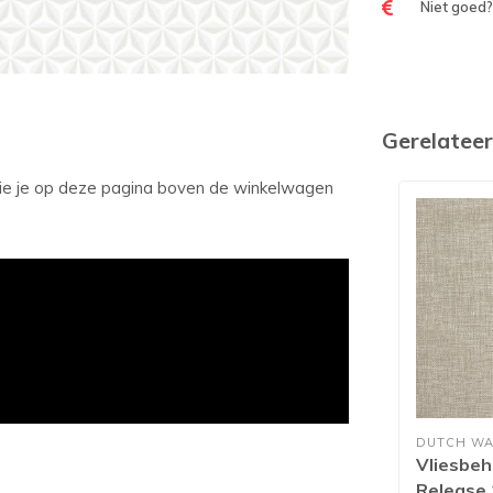
Niet goed?
Gerelatee
 zie je op deze pagina boven de winkelwagen
DUTCH WA
Vliesbeh
Release 