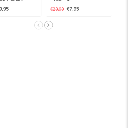
uni
9,95
€7,95
€23,90
€45
08