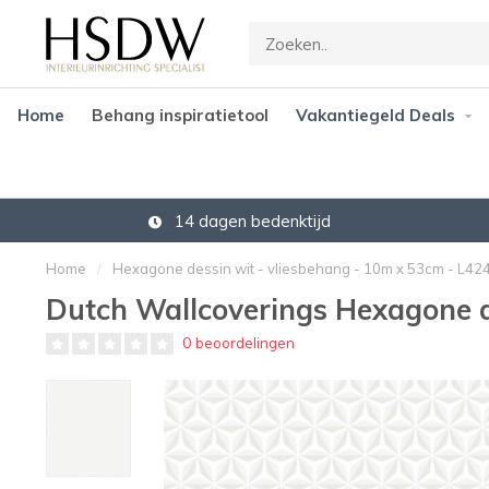
Home
Behang inspiratietool
Vakantiegeld Deals
14 dagen bedenktijd
Home
/
Hexagone dessin wit - vliesbehang - 10m x 53cm - L42
Dutch Wallcoverings Hexagone d
0 beoordelingen