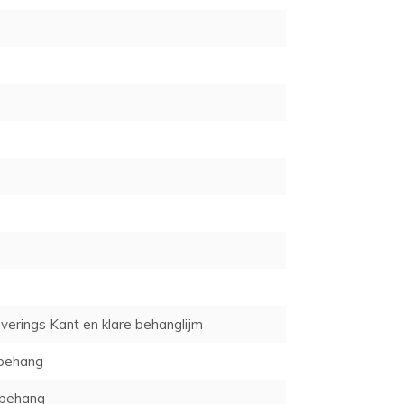
verings Kant en klare behanglijm
behang
behang