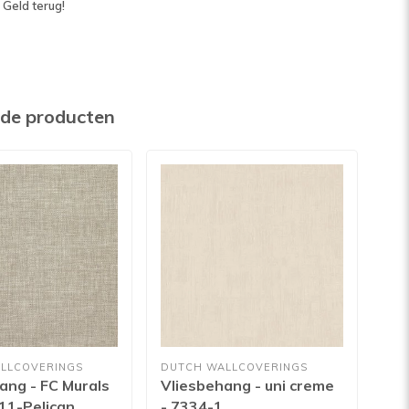
 Geld terug!
rde producten
LLCOVERINGS
DUTCH WALLCOVERINGS
DUT
ang - FC Murals
Vliesbehang - uni creme
Vli
11-Pelican
- 7334-1
Ho