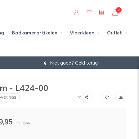
0
ng
Badkamerartikelen
Vloerkleed
Outlet
Niet goed? Geld terug!
cm - L424-00
VERINGS
9,95
Incl. btw