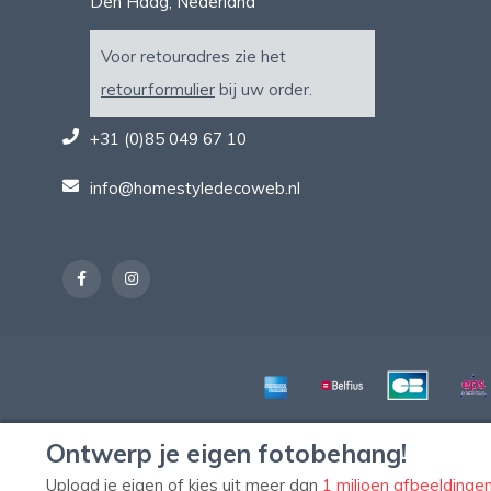
Den Haag, Nederland
Voor retouradres zie het
retourformulier
bij uw order.
+31 (0)85 049 67 10
info@homestyledecoweb.nl
Ontwerp je eigen fotobehang!
Upload je eigen of kies uit meer dan
1 miljoen afbeeldinge