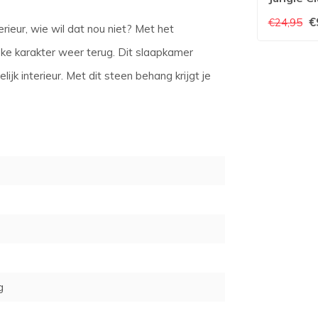
Amor
€
€24,95
terieur, wie wil dat nou niet? Met het
eke karakter weer terug. Dit slaapkamer
k interieur. Met dit steen behang krijgt je
g