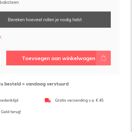
 baksteen
Bereken hoeveel rollen je nodig hebt
..
Toevoegen aan winkelwagen
2u besteld = vandaag verstuurd
bedenktijd
Gratis verzending v.a. € 45
 Geld terug!