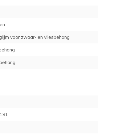
men
lijm voor zwaar- en vliesbehang
behang
behang
181