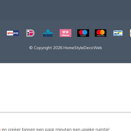
© Copyright 2026 HomeStyleDecoWeb
n
en creëer binnen een paar minuten een unieke ruimte!