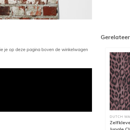
Gerelatee
 zie je op deze pagina boven de winkelwagen
DUTCH WA
Zelfklev
Jungle C