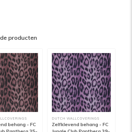
rde producten
LLCOVERINGS
DUTCH WALLCOVERINGS
DUT
end behang - FC
Zelfklevend behang - FC
Pa
lub Panthera 35-
Jungle Club Panthera 39-
uni