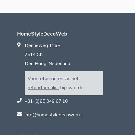
HomeStyleDecoWeb
Denneweg 116B
2514 CK
Den Haag, Nederland
Voor retouradres zie het
retourformulier
bij uw order.
+31 (0)85 049 67 10
info@homestyledecoweb.nl