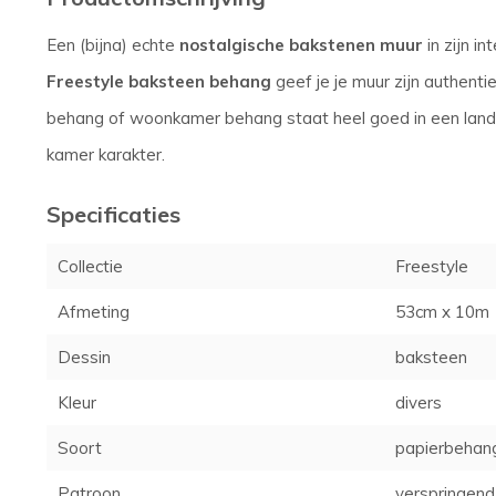
Een (bijna) echte
nostalgische bakstenen muur
in zijn in
Freestyle baksteen behang
geef je je muur zijn authenti
behang of woonkamer behang staat heel goed in een landelij
kamer karakter.
Specificaties
Collectie
Freestyle
Afmeting
53cm x 10m
Dessin
baksteen
Kleur
divers
Soort
papierbehan
Patroon
verspringend