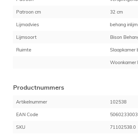
Patroon cm
32 cm
Lijmadvies
behang inlij
Lijmsoort
Bison Behang
Ruimte
Slaapkamer 
Woonkamer 
Productnummers
Artikelnummer
102538
EAN Code
5060233003
SKU
71102538.0