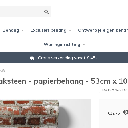
Behang
Exclusief behang
Ontwerp je eigen beha
Woninginrichting
Gratis verzending vanaf € 45,-
538
baksteen - papierbehang - 53cm x 1
DUTCH WALLCO
€
€22,75