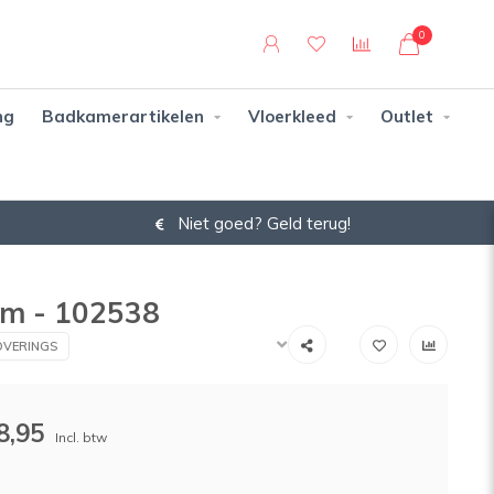
0
ng
Badkamerartikelen
Vloerkleed
Outlet
Niet goed? Geld terug!
0m - 102538
VERINGS
8,95
Incl. btw