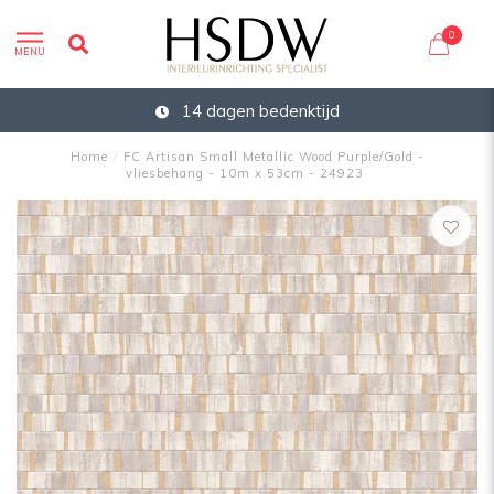
0
MENU
14 dagen bedenktijd
Home
/
FC Artisan Small Metallic Wood Purple/Gold -
vliesbehang - 10m x 53cm - 24923