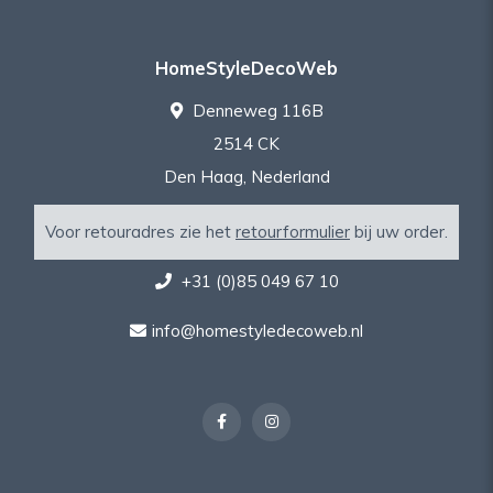
HomeStyleDecoWeb
Denneweg 116B
2514 CK
Den Haag, Nederland
Voor retouradres zie het
retourformulier
bij uw order.
+31 (0)85 049 67 10
info@homestyledecoweb.nl