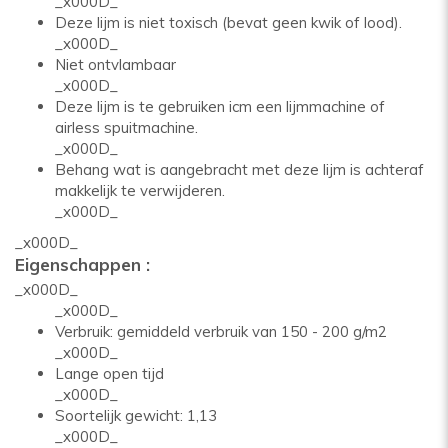
_x000D_
Deze lijm is niet toxisch (bevat geen kwik of lood).
_x000D_
Niet ontvlambaar
_x000D_
Deze lijm is te gebruiken icm een lijmmachine of
airless spuitmachine.
_x000D_
Behang wat is aangebracht met deze lijm is achteraf
makkelijk te verwijderen.
_x000D_
_x000D_
Eigenschappen :
_x000D_
_x000D_
Verbruik: gemiddeld verbruik van 150 - 200 g/m2
_x000D_
Lange open tijd
_x000D_
Soortelijk gewicht: 1,13
_x000D_