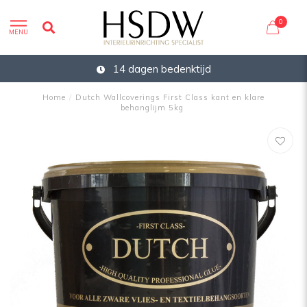
0
MENU
14 dagen bedenktijd
Home
/
Dutch Wallcoverings First Class kant en klare
behanglijm 5kg