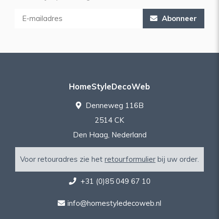
Abonneer
HomeStyleDecoWeb
Denneweg 116B
2514 CK
Den Haag, Nederland
Voor retouradres zie het
retourformulier
bij uw order.
+31 (0)85 049 67 10
info@homestyledecoweb.nl