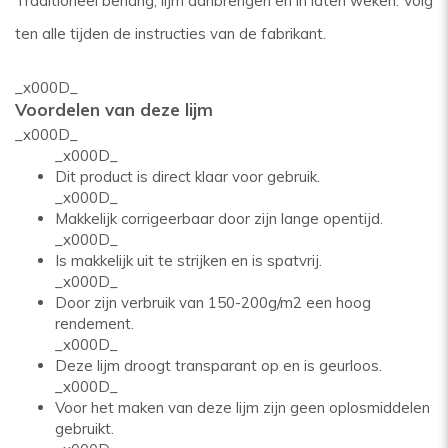
Traditioneel behang, lijm aanbrengen en in laten weken. Volg
ten alle tijden de instructies van de fabrikant.
_x000D_
Voordelen van deze lijm
_x000D_
_x000D_
Dit product is direct klaar voor gebruik.
_x000D_
Makkelijk corrigeerbaar door zijn lange opentijd.
_x000D_
Is makkelijk uit te strijken en is spatvrij.
_x000D_
Door zijn verbruik van 150-200g/m2 een hoog
rendement.
_x000D_
Deze lijm droogt transparant op en is geurloos.
_x000D_
Voor het maken van deze lijm zijn geen oplosmiddelen
gebruikt.