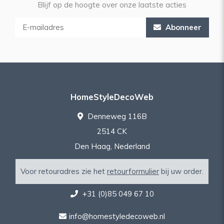
Blijf op de hoogte over onze laatste acties
Abonneer
HomeStyleDecoWeb
Denneweg 116B
2514 CK
Den Haag, Nederland
Voor retouradres zie het
retourformulier
bij uw order.
+31 (0)85 049 67 10
info@homestyledecoweb.nl