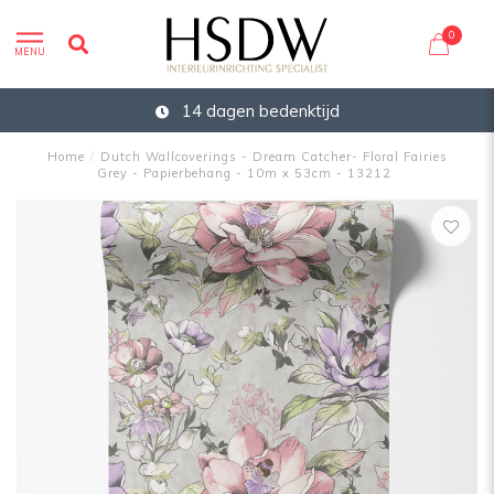
0
MENU
14 dagen bedenktijd
Home
/
Dutch Wallcoverings - Dream Catcher- Floral Fairies
Grey - Papierbehang - 10m x 53cm - 13212