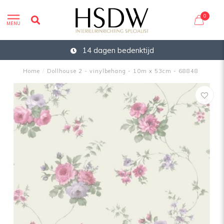
0
MENU
14 dagen bedenktijd
Home
/
Dollhouse 2 - vinylbehang - 10m x 53cm - 68848