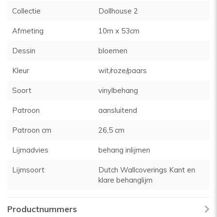
Collectie
Dollhouse 2
Afmeting
10m x 53cm
Dessin
bloemen
Kleur
wit/roze/paars
Soort
vinylbehang
Patroon
aansluitend
Patroon cm
26,5 cm
Lijmadvies
behang inlijmen
Lijmsoort
Dutch Wallcoverings Kant en
klare behanglijm
Productnummers