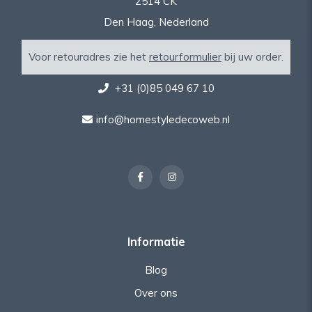
2514 CK
Den Haag, Nederland
Voor retouradres zie het
retourformulier
bij uw order.
+31 (0)85 049 67 10
info@homestyledecoweb.nl
Informatie
Blog
Over ons