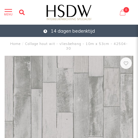
0
MENU
14 dagen bedenktijd
Home
/
Collage hout wit - vliesbehang - 10m x 53cm - 42504-
30