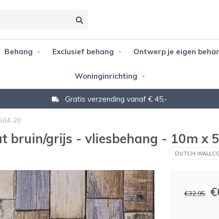
Behang
Exclusief behang
Ontwerp je eigen beha
Woninginrichting
Gratis verzending vanaf € 45,-
2504-20
t bruin/grijs - vliesbehang - 10m x
DUTCH WALLCO
€
€32,95