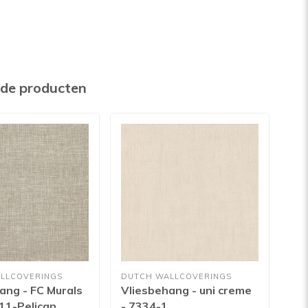
rde producten
LLCOVERINGS
DUTCH WALLCOVERINGS
DUT
ang - FC Murals
Vliesbehang - uni creme
Vli
11-Pelican
- 7334-1
Ho