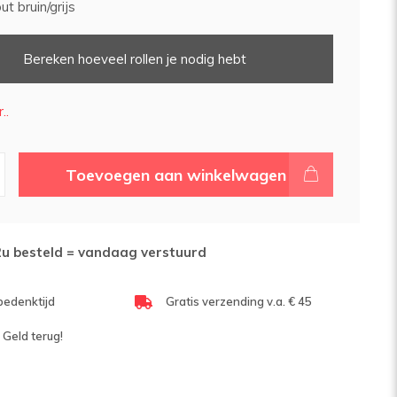
t bruin/grijs
Bereken hoeveel rollen je nodig hebt
..
Toevoegen aan winkelwagen
2u besteld = vandaag verstuurd
bedenktijd
Gratis verzending v.a. € 45
 Geld terug!