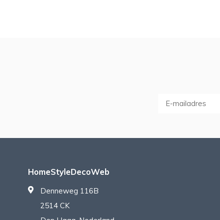
HomeStyleDecoWeb
Denneweg 116B
2514 CK