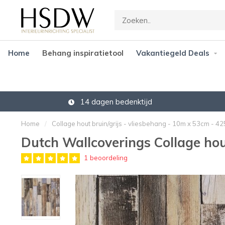
Home
Behang inspiratietool
Vakantiegeld Deals
14 dagen bedenktijd
Home
/
Collage hout bruin/grijs - vliesbehang - 10m x 53cm - 4
Dutch Wallcoverings Collage hou
1 beoordeling