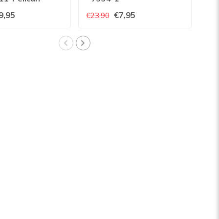
uni
9,95
€7,95
€23,90
€45
08