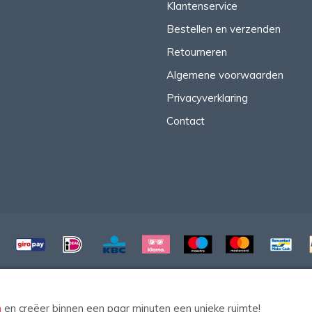
Klantenservice
Bestellen en verzenden
Retourneren
Algemene voorwaarden
Privacyverklaring
Contact
© Copyright 2026 HomeStyleDecoWeb
n
en creëer binnen een paar minuten een unieke ruimte!