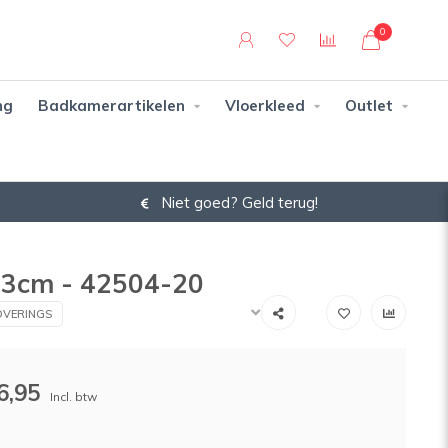
0
ng
Badkamerartikelen
Vloerkleed
Outlet
Niet goed? Geld terug!
 53cm - 42504-20
VERINGS
6,95
Incl. btw