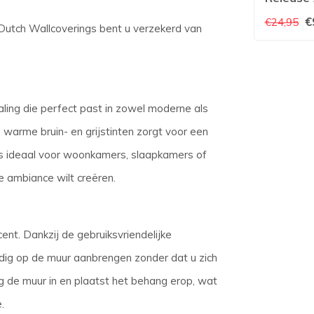
€
€24,95
n Dutch Wallcoverings bent u verzekerd van
raling die perfect past in zowel moderne als
 warme bruin- en grijstinten zorgt voor een
 is ideaal voor woonkamers, slaapkamers of
e ambiance wilt creëren.
ent. Dankzij de gebruiksvriendelijke
ig op de muur aanbrengen zonder dat u zich
g de muur in en plaatst het behang erop, wat
.