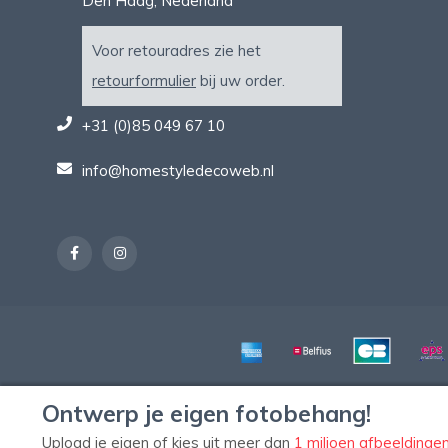
Den Haag, Nederland
Voor retouradres zie het
retourformulier
bij uw order.
+31 (0)85 049 67 10
info@homestyledecoweb.nl
Ontwerp je eigen fotobehang!
Upload je eigen of kies uit meer dan
1 miljoen afbeeldinge