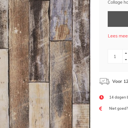
Collage hou
Lees meer
Voor 1
14 dagen 
Niet goed?