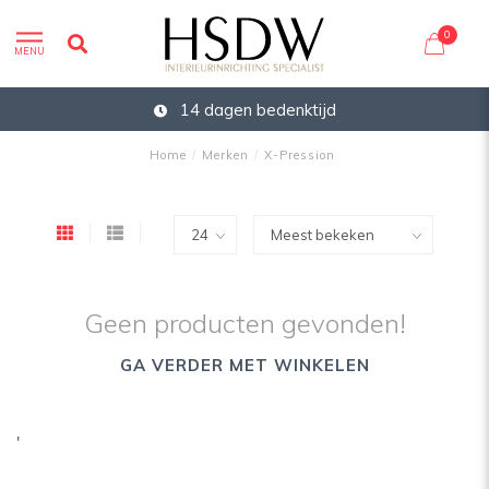
0
MENU
14 dagen bedenktijd
Home
/
Merken
/
X-Pression
Geen producten gevonden!
GA VERDER MET WINKELEN
'