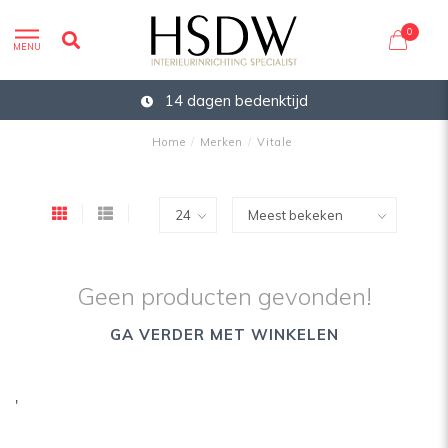
0
MENU
14 dagen bedenktijd
Home
/
Merken
/
Vitale
Geen producten gevonden!
GA VERDER MET WINKELEN
'