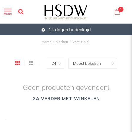
0
MENU
14 dagen bedenktijd
Home
/
Merken
/
Veet Gold
Geen producten gevonden!
GA VERDER MET WINKELEN
'