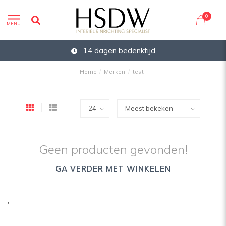
0
MENU
14 dagen bedenktijd
Home
/
Merken
/
test
Geen producten gevonden!
GA VERDER MET WINKELEN
'