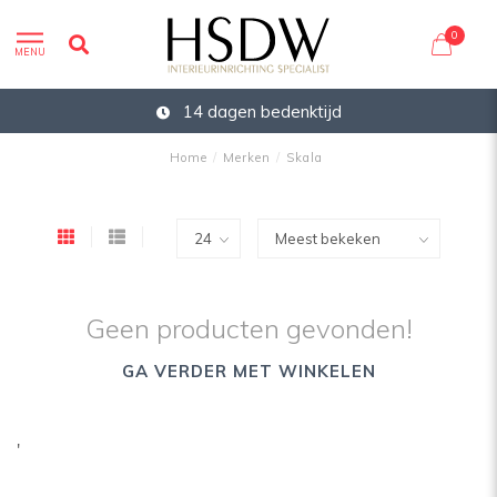
0
MENU
14 dagen bedenktijd
Home
/
Merken
/
Skala
Geen producten gevonden!
GA VERDER MET WINKELEN
'