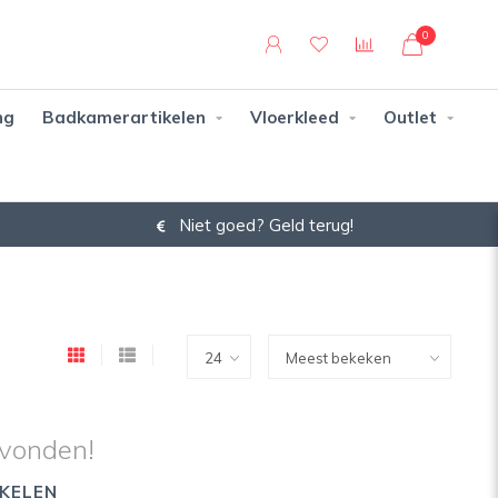
0
ng
Badkamerartikelen
Vloerkleed
Outlet
Niet goed? Geld terug!
vonden!
KELEN