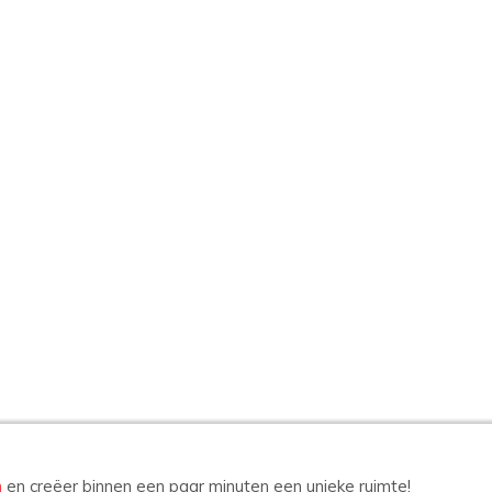
n
en creëer binnen een paar minuten een unieke ruimte!