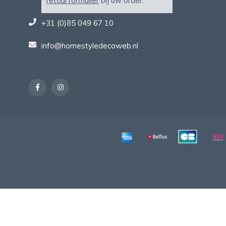
retourformulier
bij uw order.
+31 (0)85 049 67 10
info@homestyledecoweb.nl