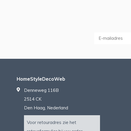
HomeStyleDecoWeb
Denneweg 116B
2514 CK
Den Haag, Nederland
Voor retouradres zie het