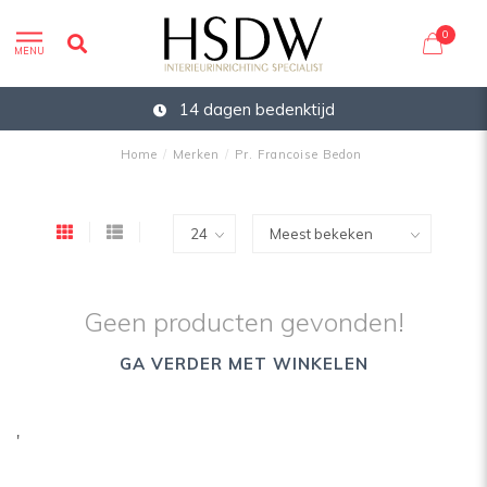
0
MENU
14 dagen bedenktijd
Home
/
Merken
/
Pr. Francoise Bedon
Geen producten gevonden!
GA VERDER MET WINKELEN
'