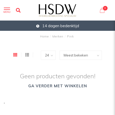
0
MENU
14 dagen bedenktijd
Home
/
Merken
/
Pink
Geen producten gevonden!
GA VERDER MET WINKELEN
'