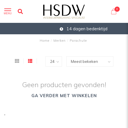
0
MENU
14 dagen bedenktijd
Home
/
Merken
/
Parachute
Geen producten gevonden!
GA VERDER MET WINKELEN
'