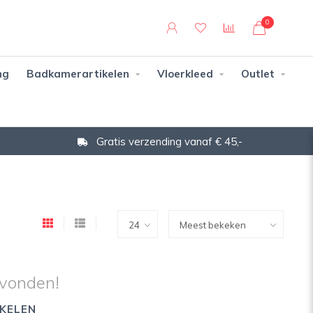
0
ng
Badkamerartikelen
Vloerkleed
Outlet
Gratis verzending vanaf € 45,-
vonden!
KELEN