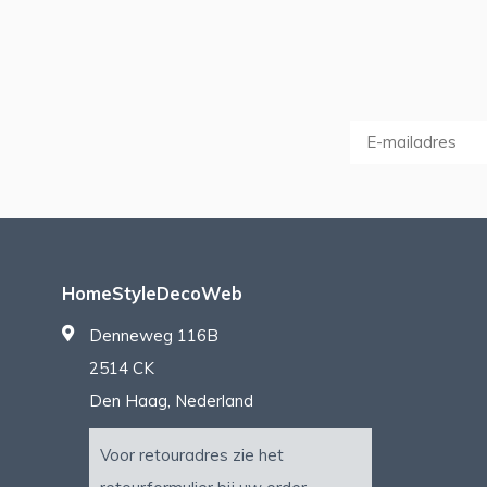
HomeStyleDecoWeb
Denneweg 116B
2514 CK
Den Haag, Nederland
Voor retouradres zie het