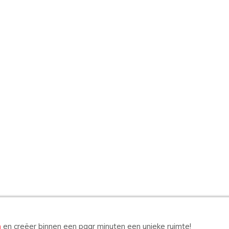
n
en creëer binnen een paar minuten een unieke ruimte!