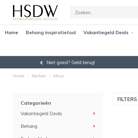
Home
Behang inspiratietool
Vakantiegeld Deals
Niet goed? Geld terug!
Home
/
Merken
/
Moov
FILTER
Categorieën
Vakantiegeld Deals
Behang