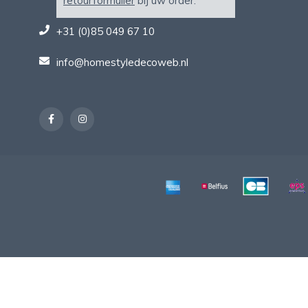
retourformulier
bij uw order.
+31 (0)85 049 67 10
info@homestyledecoweb.nl