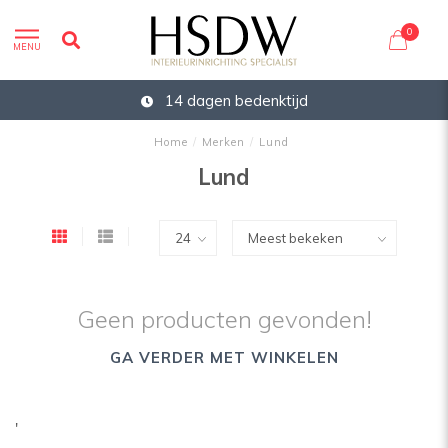
0
MENU
14 dagen bedenktijd
Home
/
Merken
/
Lund
Lund
Geen producten gevonden!
GA VERDER MET WINKELEN
'