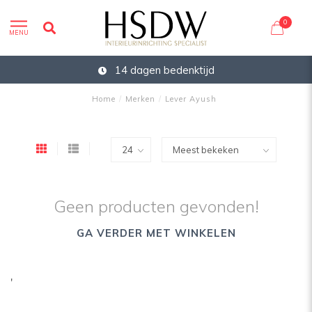
0
MENU
14 dagen bedenktijd
Home
/
Merken
/
Lever Ayush
Geen producten gevonden!
GA VERDER MET WINKELEN
'