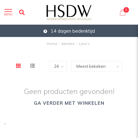
0
MENU
14 dagen bedenktijd
Home
/
Merken
/
Lala's
Geen producten gevonden!
GA VERDER MET WINKELEN
'