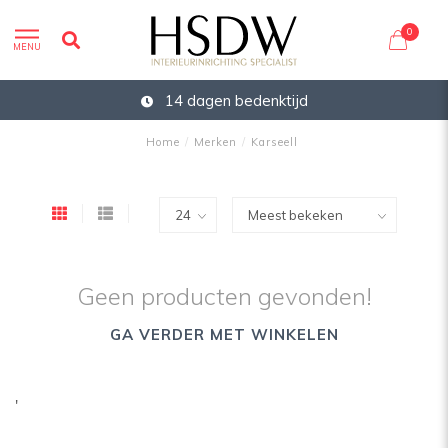
0
MENU
14 dagen bedenktijd
Home
/
Merken
/
Karseell
Geen producten gevonden!
GA VERDER MET WINKELEN
'