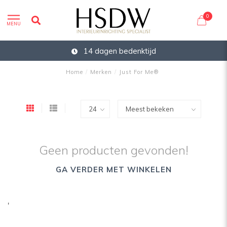
0
MENU
14 dagen bedenktijd
Home
/
Merken
/
Just For Me®
Geen producten gevonden!
GA VERDER MET WINKELEN
'