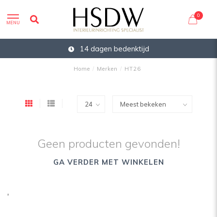
0
MENU
14 dagen bedenktijd
Home
/
Merken
/
HT26
Geen producten gevonden!
GA VERDER MET WINKELEN
'