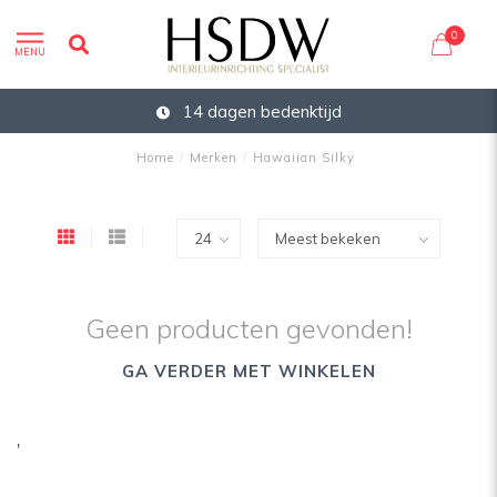
0
MENU
14 dagen bedenktijd
Home
/
Merken
/
Hawaiian Silky
Geen producten gevonden!
GA VERDER MET WINKELEN
'