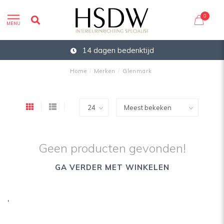
0
MENU
14 dagen bedenktijd
Home
/
Merken
/
Glenmark
Geen producten gevonden!
GA VERDER MET WINKELEN
'