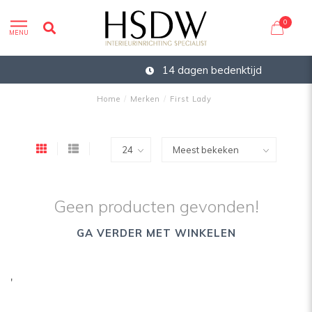
0
MENU
14 dagen bedenktijd
Home
/
Merken
/
First Lady
Geen producten gevonden!
GA VERDER MET WINKELEN
'