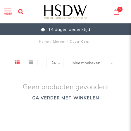
0
MENU
14 dagen bedenktijd
Home
/
Merken
/
Dudu-Osun
Geen producten gevonden!
GA VERDER MET WINKELEN
'