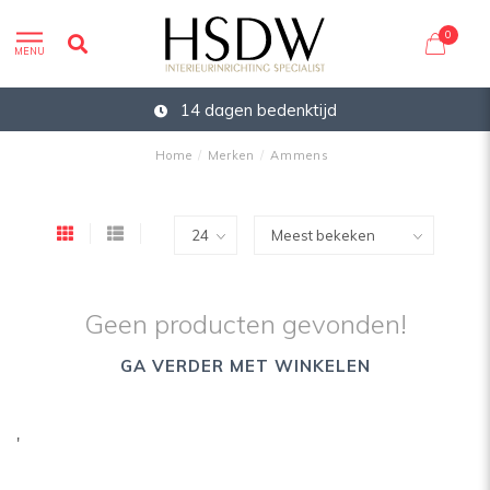
0
MENU
14 dagen bedenktijd
Home
/
Merken
/
Ammens
Geen producten gevonden!
GA VERDER MET WINKELEN
'