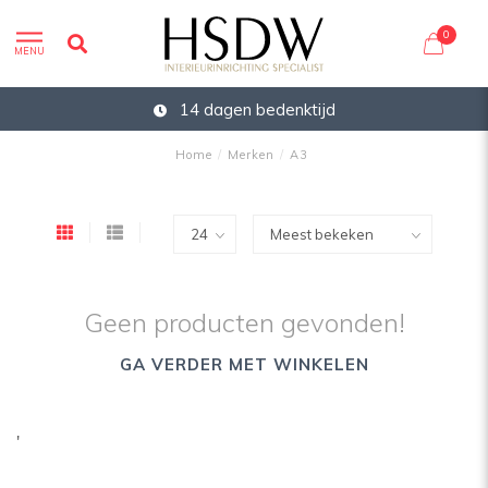
0
MENU
14 dagen bedenktijd
Home
/
Merken
/
A3
Geen producten gevonden!
GA VERDER MET WINKELEN
'